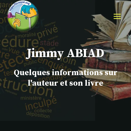
Aller
au
contenu
Jimmy ABIAD
Quelques informations sur
l'auteur et son livre