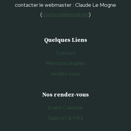
contacter le webmaster : Claude Le Mogne
(
contact@lirenval.org
)
Quelques Liens
Contact
Mentions légales
rendez-vous
Nos rendez-vous
Event Calendar
Support & FAQ