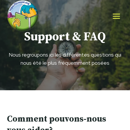
Aller
au
contenu
Support & FAQ
Nous regroupons ici les différentes questions qui
nous été le plus fréquemment posées
Comment pouvons-nous