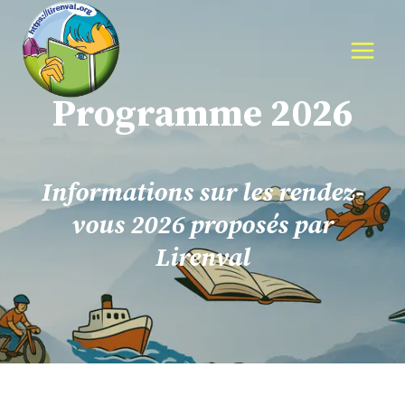
Aller
au
contenu
Programme 2026
I
nformations sur les rendez-
vous 2026 proposés par
Lirenval