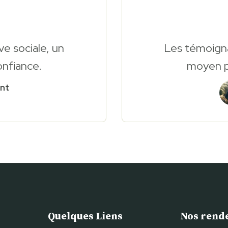
e sociale, un
Les témoigna
onfiance.
moyen pu
nt
Quelques Liens
Nos rend