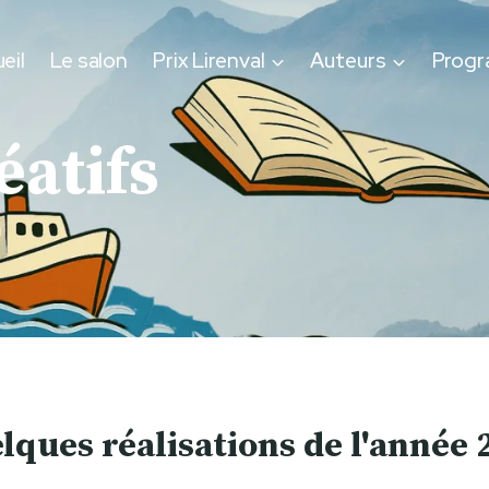
eil
Le salon
Prix Lirenval
Auteurs
Prog
éatifs
lques réalisations de l'année 