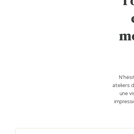
l
mo
N’hési
ateliers 
une vi
impressi