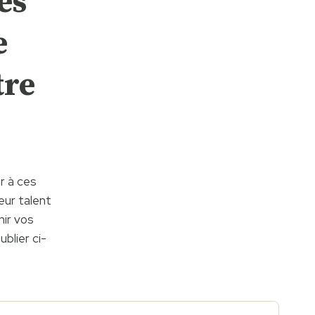
es
e
tre
r à ces
eur talent
nir vos
blier ci-