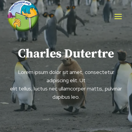
Aller
au
contenu
Charles Dutertre
Lorem ipsum dolor sit amet, consectetur
adipiscing elit. Ut
elit tellus, luctus nec ullamcorper mattis, pulvinar
dapibus leo.