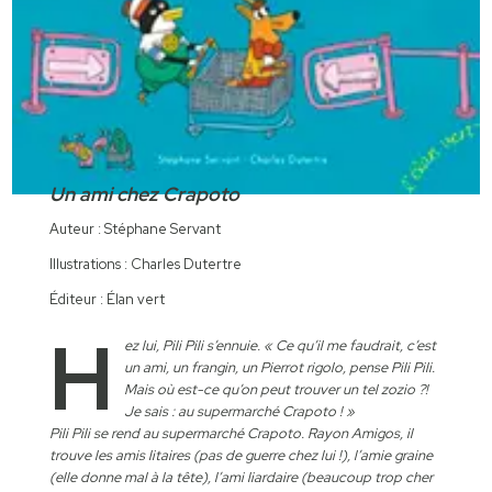
Un ami chez Crapoto
Auteur : Stéphane Servant
Illustrations : Charles Dutertre
Éditeur : Élan vert
h
ez lui, Pili Pili s’ennuie. « Ce qu’il me faudrait, c’est
un ami, un frangin, un Pierrot rigolo, pense Pili Pili.
Mais où est-ce qu’on peut trouver un tel zozio ?!
Je sais : au supermarché Crapoto ! »
Pili Pili se rend au supermarché Crapoto. Rayon Amigos, il
trouve les amis litaires (pas de guerre chez lui !), l’amie graine
(elle donne mal à la tête), l’ami liardaire (beaucoup trop cher