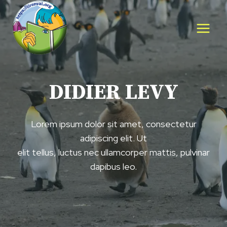
Aller
au
contenu
DIDIER LEVY
Lorem ipsum dolor sit amet, consectetur
adipiscing elit. Ut
elit tellus, luctus nec ullamcorper mattis, pulvinar
dapibus leo.