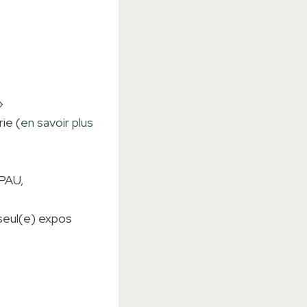
»
ie (
en savoir plus
SPAU,
 seul(e) expos