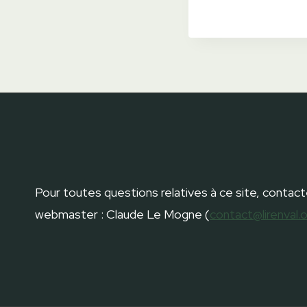
Navigat
Évènem
Pour toutes questions relatives à ce site, contact
webmaster : Claude Le Mogne (
contact@lirenval.