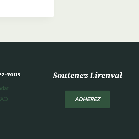
Soutenez Lirenval
ez-vous
ndar
FAQ
ADHEREZ