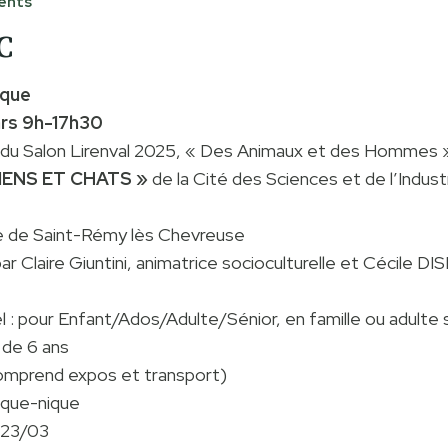
ents
C
ique
rs 9h-17h30
é du Salon Lirenval 2025, « Des Animaux et des Hommes 
HIENS ET CHATS »
de la Cité des Sciences et de l’Industr
re de Saint-Rémy lès Chevreuse
r Claire Giuntini, animatrice socioculturelle et Cécile DI
l : pour Enfant/Ados/Adulte/Sénior, en famille ou adulte
r de 6 ans
mprend expos et transport)
ique-nique
 23/03