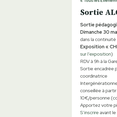
« Tous les Évènem
Sortie AL
Sortie pédagog
Dimanche 30 ma
dans la continuit
Exposition « C
sur l’exposition
)
RDV à 9h à la Ga
Sortie encadrée pa
coordinatrice
Intergénérationne
conseillée à parti
10€/personne (co
Apportez votre p
S’inscrire
avant le