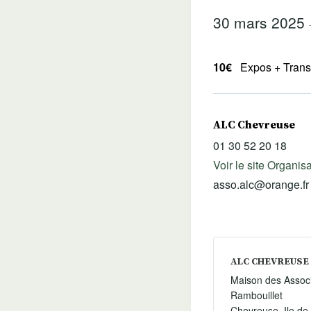
30 mars 2025
10€
Expos + Trans
ALC Chevreuse
01 30 52 20 18
Voir le site Organis
asso.alc@orange.fr
ALC CHEVREUSE
Maison des Associ
Rambouillet
Chevreuse
,
Ile de