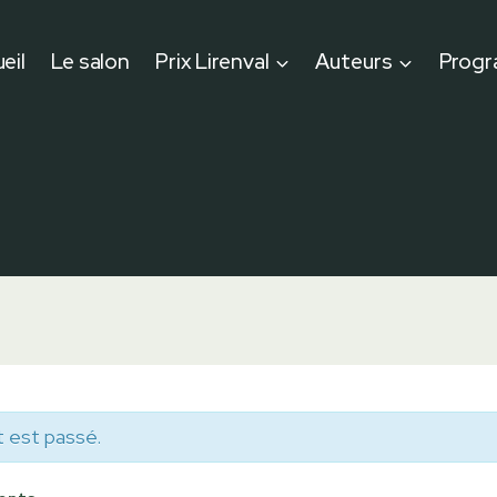
eil
Le salon
Prix Lirenval
Auteurs
Prog
 est passé.