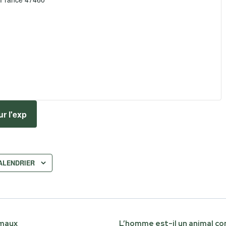
ur l'exp
ALENDRIER
imaux
L’homme est-il un animal c