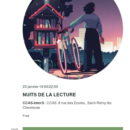
É
Évène
23 janvier-19:00
/
22:00
NUITS DE LA LECTURE
CCAS-InterG
: CCAS. 8 rue des Ecoles., Saint-Rémy lès
Chevreuse
Free
MAR