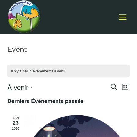
Aller
au
contenu
Event
Il n’y a pas d’évènements à venir.
À venir
Reche
Na
RECHERCH
LISTE
Sélectionnez
et
Derniers Évènements passés
d
une
naviga
date.
v
JAN
de
23
2026
vues