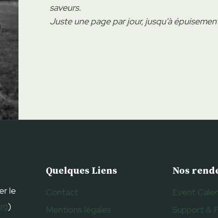
saveurs.
Juste une page par jour, jusqu'à épuisemen
Quelques Liens
Nos rend
er le
Contact
Event Cale
org
)
Mentions légales
Support & 