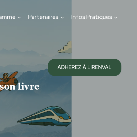
ramme
Partenaires
Infos Pratiques
ADHEREZ À LIRENVAL
son livre