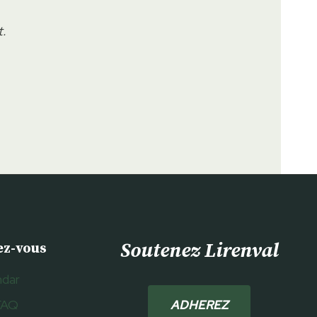
t.
Soutenez Lirenval
ez-vous
ndar
FAQ
ADHEREZ