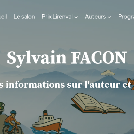
eil
Le salon
Prix Lirenval
Auteurs
Prog
Sylvain FACON
 informations sur l'auteur et 