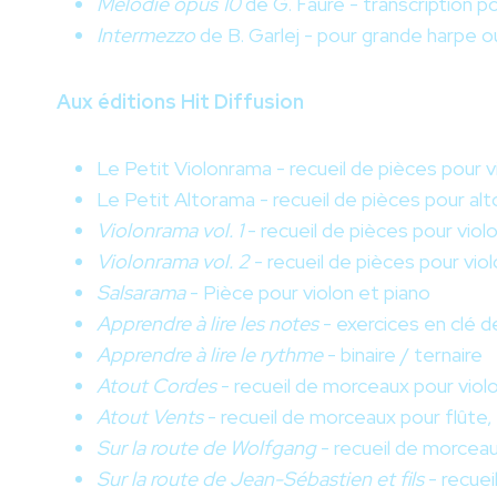
Mélodie opus 10
de G. Fauré - transcription po
Intermezzo
de B. Garlej - pour grande harpe o
Aux éditions Hit Diffusion
Le Petit Violonrama - recueil de pièces pour 
Le Petit Altorama - recueil de pièces pour al
Violonrama vol. 1
- recueil de pièces pour viol
Violonrama vol. 2
- recueil de pièces pour vio
Salsarama
- Pièce pour violon et piano
Apprendre à lire les notes
- exercices en clé de
Apprendre à lire le rythme
- binaire / ternaire
Atout Cordes
- recueil de morceaux pour violo
Atout Vents
- recueil de morceaux pour flûte,
Sur la route de Wolfgang
- recueil de morcea
Sur la route de Jean-Sébastien et fils
- recue