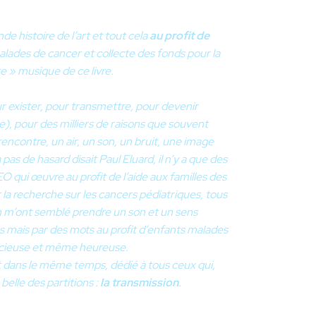
de histoire de l’art et tout cela
au profit de
alades de cancer et collecte des fonds pour la
te » musique de ce livre.
ur exister, pour transmettre, pour devenir
re), pour des milliers de raisons que souvent
encontre, un air, un son, un bruit, une image
y a pas de hasard disait Paul Eluard, il n’y a que des
O qui œuvre au profit de l’aide aux familles des
la recherche sur les cancers pédiatriques, tous
on m’ont semblé prendre un son et un sens
s mais par des mots au profit d’enfants malades
récieuse et même heureuse.
et dans le même temps, dédié à tous ceux qui,
 belle des partitions :
la transmission
.