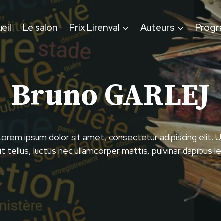
eil
Le salon
Prix Lirenval
Auteurs
Prog
Bruno GARLEJ
Lorem ipsum dolor sit amet, consectetur adipiscing elit. U
lit tellus, luctus nec ullamcorper mattis, pulvinar dapibus le