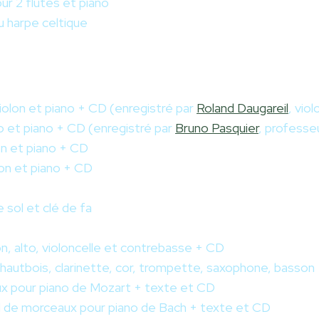
ur 2 flûtes et piano
u harpe celtique
violon et piano + CD (enregistré par
Roland Daugareil
, vio
to et piano + CD (enregistré par
Bruno Pasquier
, professe
on et piano + CD
lon et piano + CD
 sol et clé de fa
n, alto, violoncelle et contrebasse + CD
 hautbois, clarinette, cor, trompette, saxophone, basson
ux pour piano de Mozart + texte et CD
il de morceaux pour piano de Bach + texte et CD