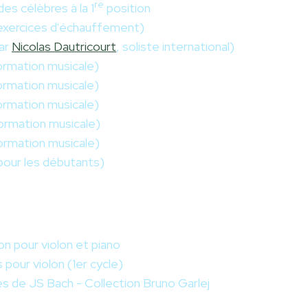
re
es célèbres à la 1
position
'exercices d'échauffement)
par
Nicolas Dautricourt
, soliste international)
ormation musicale)
ormation musicale)
ormation musicale)
ormation musicale)
ormation musicale)
our les débutants)
on pour violon et piano
pour violon (1er cycle)
es de JS Bach - Collection Bruno Garlej