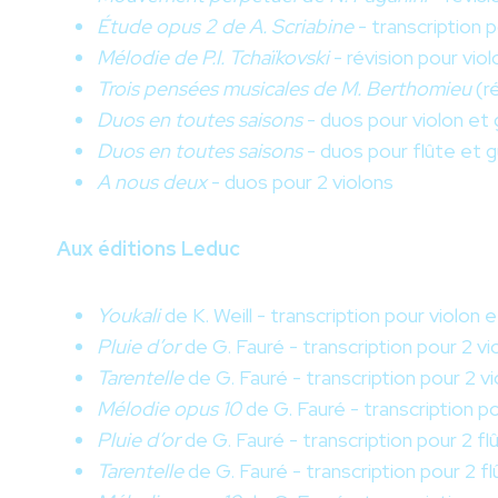
Étude opus 2 de A. Scriabine
- transcription p
Mélodie de P.I. Tchaïkovski
- révision pour viol
Trois pensées musicales de M. Berthomieu
(ré
Duos en toutes saisons
- duos pour violon et 
Duos en toutes saisons
- duos pour flûte et g
A nous deux
- duos pour 2 violons
Aux éditions Leduc
Youkali
de K. Weill - transcription pour violon 
Pluie d’or
de G. Fauré - transcription pour 2 vi
Tarentelle
de G. Fauré - transcription pour 2 v
Mélodie opus 10
de G. Fauré - transcription po
Pluie d’or
de G. Fauré - transcription pour 2 fl
Tarentelle
de G. Fauré - transcription pour 2 f