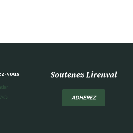
Soutenez Lirenval
ez-vous
ndar
FAQ
ADHEREZ