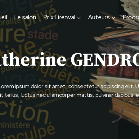
eil
Le salon
Prix Lirenval
Auteurs
Prog
atherine GENDR
Lorem ipsum dolor sit amet, consectetur adipiscing elit. U
lit tellus, luctus nec ullamcorper mattis, pulvinar dapibus le