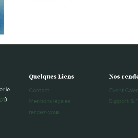
Quelques Liens
Nos rend
er le
Contact
Event Cale
org
)
Mentions légales
Support & 
rendez-vous