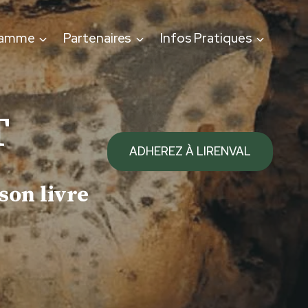
ramme
Partenaires
Infos Pratiques
T
ADHEREZ À LIRENVAL
son livre