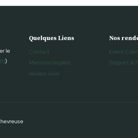
Quelques Liens
Nos rend
er le
Contact
Event Cale
org
)
Mentions légales
Support & 
rendez-vous
 Chevreuse