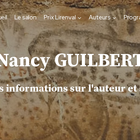
eil
Le salon
Prix Lirenval
Auteurs
Prog
Nancy GUILBER
 informations sur l'auteur et 