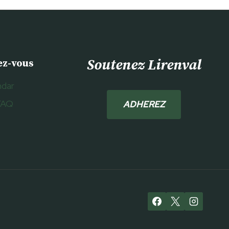
Soutenez Lirenval
ez-vous
ndar
FAQ
ADHEREZ