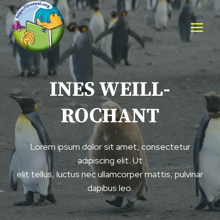
Aller
au
contenu
INES WEILL-
ROCHANT
Lorem ipsum dolor sit amet, consectetur
adipiscing elit. Ut
elit tellus, luctus nec ullamcorper mattis, pulvinar
dapibus leo.