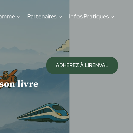
ramme
Partenaires
Infos Pratiques
ADHEREZ À LIRENVAL
son livre