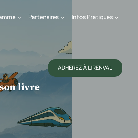
ramme
Partenaires
Infos Pratiques
ADHEREZ À LIRENVAL
son livre