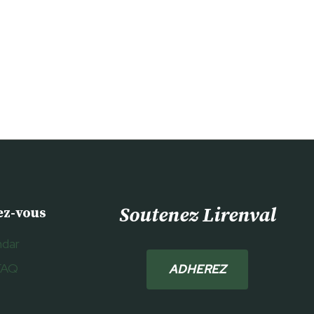
Soutenez Lirenval
ez-vous
ndar
FAQ
ADHEREZ