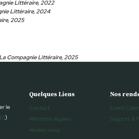
gnie Littéraire, 2022
ie Littéraire, 2024
aire, 2025
 La Compagnie Littéraire, 2025
Quelques Liens
Nos rend
er le
Contact
Event Cale
org
)
Mentions légales
Support & 
rendez-vous