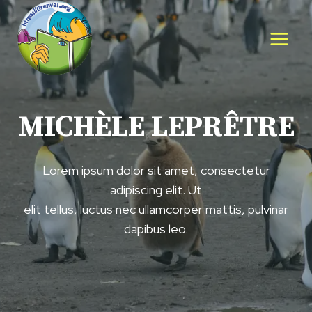
Aller
au
contenu
MICHÈLE LEPRÊTRE
Lorem ipsum dolor sit amet, consectetur
adipiscing elit. Ut
elit tellus, luctus nec ullamcorper mattis, pulvinar
dapibus leo.