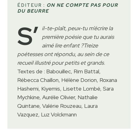
ÉDITEUR :
ON NE COMPTE PAS POUR
DU BEURRE
S’
il-te-plaît, peux-tu m’écrire la
première poésie que tu aurais
aimé lire enfant ?Treize
poétesses ont répondu, au sein de ce
recueil illustré pour petits et grands
.
Textes de : Babouillec, Rim Battal,
Rébecca Chaillon, Hélène Dorion, Roxana
Hashemi, Kiyemis, Lisette Lombé, Sara
Mychkine, Aurélie Olivier, Nathalie
Quintane, Valérie Rouzeau, Laura
Vazquez, Luz Volckmann