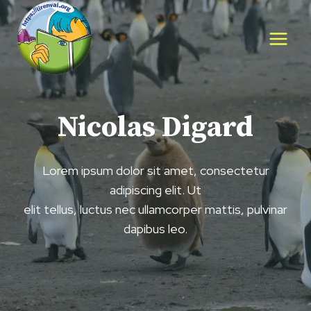
Aller
au
contenu
Nicolas Digard
Lorem ipsum dolor sit amet, consectetur
adipiscing elit. Ut
elit tellus, luctus nec ullamcorper mattis, pulvinar
dapibus leo.