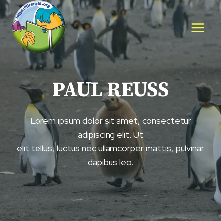
Aller
au
contenu
PAUL REUSS
Lorem ipsum dolor sit amet, consectetur
adipiscing elit. Ut
elit tellus, luctus nec ullamcorper mattis, pulvinar
dapibus leo.