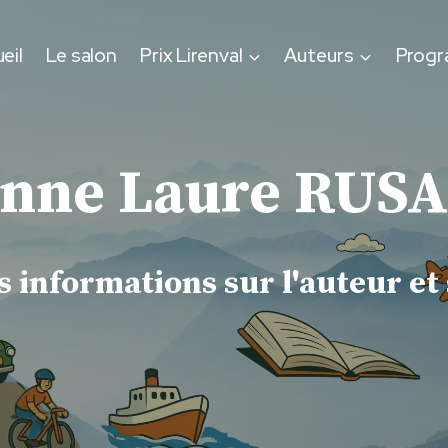
eil
Le salon
Prix Lirenval
Auteurs
Prog
nne Laure RUS
 informations sur l'auteur et 