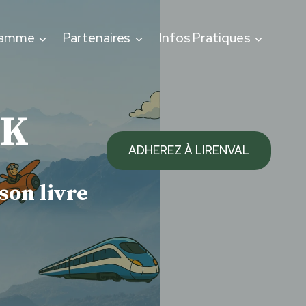
ramme
Partenaires
Infos Pratiques
AK
ADHEREZ À LIRENVAL
son livre