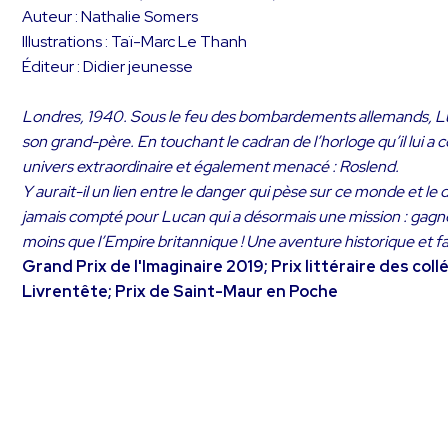
Auteur : Nathalie Somers
Illustrations : Taï-Marc Le Thanh
Éditeur : Didier jeunesse
Londres, 1940. Sous le feu des bombardements allemands, Lucan
son grand-père. En touchant le cadran de l’horloge qu’il lui a 
univers extraordinaire et également menacé : Roslend.
Y aurait-il un lien entre le danger qui pèse sur ce monde et l
jamais compté pour Lucan qui a désormais une mission : gagner
moins que l’Empire britannique ! Une aventure historique et f
Grand Prix de l'Imaginaire 2019; Prix littéraire des coll
Livrentête; Prix de Saint-Maur en Poche