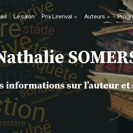
eil
Le salon
Prix Lirenval
Auteurs
Prog
Nathalie SOMER
 informations sur l’auteur et 