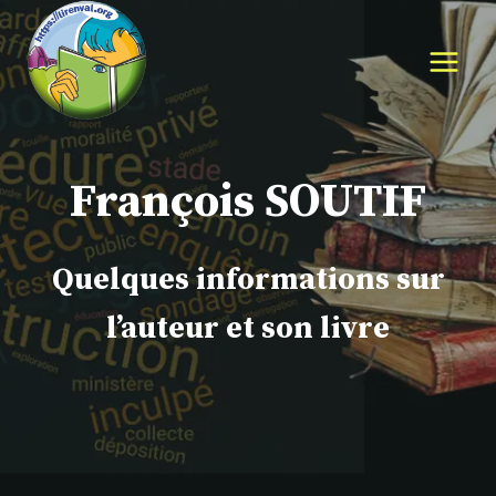
Aller
au
contenu
François SOUTIF
Quelques informations sur
l’auteur et son livre