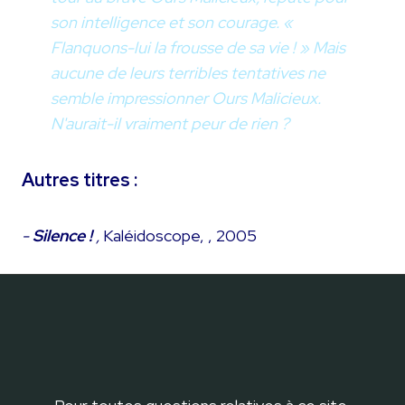
son intelligence et son courage. «
Flanquons-lui la frousse de sa vie ! » Mais
aucune de leurs terribles tentatives ne
semble impressionner Ours Malicieux.
N'aurait-il vraiment peur de rien ?
Autres titres :
-
Silence !
,
Kaléidoscope, , 2005