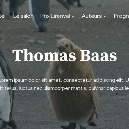
eil
Le salon
Prix Lirenval
Auteurs
Prog
Thomas Baas
Lorem ipsum dolor sit amet, consectetur adipiscing elit. U
lit tellus, luctus nec ullamcorper mattis, pulvinar dapibus le