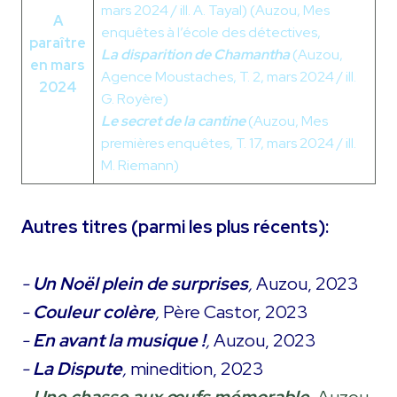
mars 2024 / ill. A. Tayal) (Auzou, Mes
A
enquêtes à l’école des détectives,
paraître
La disparition de Chamantha
(Auzou,
en mars
Agence Moustaches, T. 2, mars 2024 / ill.
2024
G. Royère)
Le secret de la cantine
(Auzou, Mes
premières enquêtes, T. 17, mars 2024 / ill.
M. Riemann)
Autres titres (parmi les plus récents):
-
Un Noël plein de surprises
,
Auzou, 2023
-
Couleur colère
,
Père Castor, 2023
-
En avant la musique !
,
Auzou, 2023
-
La Dispute
,
minedition, 2023
-
Une chasse aux œufs mémorable
,
Auzou,