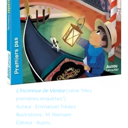
L’inconnue de Venise
(série "Mes
premières enquêtes")
Auteur : Emmanuel Trédez
Illustrations : M. Riemann
Éditeur : Auzou