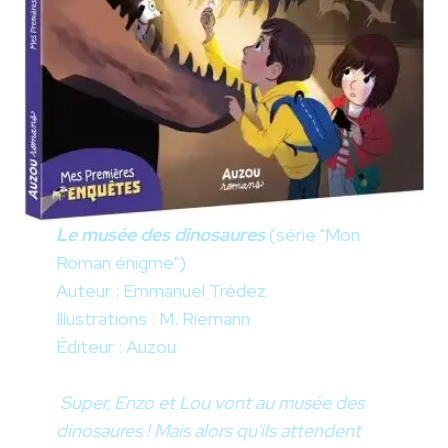
Le musée des dinosaures
(série "Mon
Roman énigme")
Auteur : Emmanuel Trédez
Illustrations : M. Riemann
Éditeur : Auzou
Super, Enzo et Lou vont au musée des
dinosaures ! Mais alors qu'ils attendent