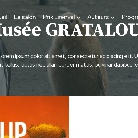
eil
Le salon
Prix Lirenval
Auteurs
Prog
usée GRATALO
Lorem ipsum dolor sit amet, consectetur adipiscing elit. U
lit tellus, luctus nec ullamcorper mattis, pulvinar dapibus le