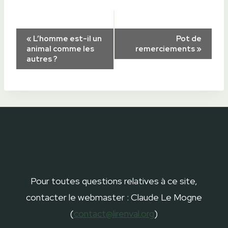
Navigation
«
L’homme est-il un
Pot de
animal comme les
remerciements
»
autres ?
Évènement
Pour toutes questions relatives à ce site,
contacter le webmaster : Claude Le Mogne
(
contact@lirenval.org
)