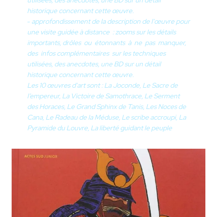
historique concernant cette œuvre.
-
approfondissement de la description de l'œuvre pour
une visite guidée à distance : zooms sur les détails
importants, drôles ou étonnants à ne pas manquer,
des infos complémentaires sur les techniques
utilisées, des anecdotes, une BD sur un détail
historique concernant cette œuvre.
Les 10 œuvres d'art sont : La Joconde, Le Sacre de
l’empereur, La Victoire de Samothrace, Le Serment
des Horaces, Le Grand Sphinx de Tanis, Les Noces de
Cana, Le Radeau de la Méduse, Le scribe accroupi, La
Pyramide du Louvre, La liberté guidant le peuple