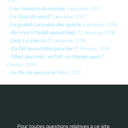
2017
-
Les maisons du monde
,
Larousse, 2017
-
Le Quiz du sport
,
Larousse, 2017
-
Le grand Larousse des sports
,
Larousse, 2016
-
Dis-moi ! C'était quand déjà ?
,
Larousse, 2016
-
Quiz Le sais-tu ?
,
Larousse, 2016
-
Ça fait quoi d'être gaucher ?
,
Fleurus, 2016
-
Filles, garçons : en fait, ça change quoi ?
,
Fleurus, 2016
-
Le fils du samouraï
,
Milan, 2012
Pour toutes questions relatives à ce site,