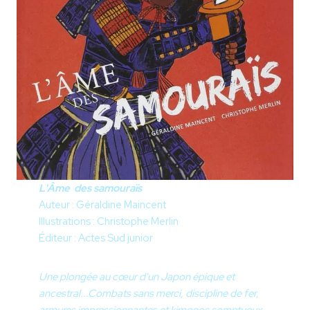
L'Âme des samouraïs
Auteur : Géraldine Maincent
Illustrations : Christophe Merlin
Éditeur : Actes Sud junior
Une plongée au cœur d'un Japon épique et
ancestral...
Combats sans merci, discipline de fer,