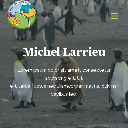
Aller
au
contenu
Michel Larrieu
Lorem ipsum dolor sit amet, consectetur
adipiscing elit. Ut
elit tellus, luctus nec ullamcorper mattis, pulvinar
dapibus leo.